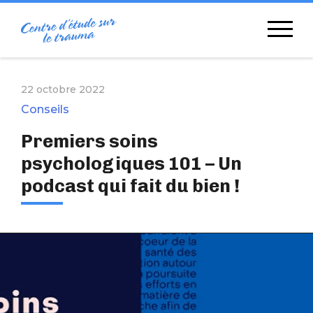
Skip
to
content
22 octobre 2022
Conseils
Premiers soins
psychologiques 101 – Un
podcast qui fait du bien !