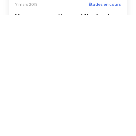
7 mars 2019
Études en cours
Vers une pratique réflexive lors
du recours aux mesures
éducatives disciplinaires en
centre de réadaptation pour
jeunes en difficulté
Étude visant à déterminer quels
facteurs contribuent au recours aux
mesures de contention et d’isolement
et comment ils[...]
Lire plus